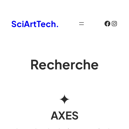
Aller
au
SciArtTech.
Facebook
Instagram
contenu
Recherche
AXES